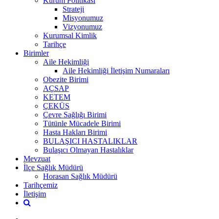
Kurum Politikası
Strateji
Misyonumuz
Vizyonumuz
Kurumsal Kimlik
Tarihçe
Birimler
Aile Hekimliği
Aile Hekimliği İletişim Numaraları
Obezite Birimi
AÇSAP
KETEM
ÇEKÜS
Çevre Sağlığı Birimi
Tütünle Mücadele Birimi
Hasta Hakları Birimi
BULAŞICI HASTALIKLAR
Bulaşıcı Olmayan Hastalıklar
Mevzuat
İlçe Sağlık Müdürü
Horasan Sağlık Müdürü
Tarihçemiz
İletişim